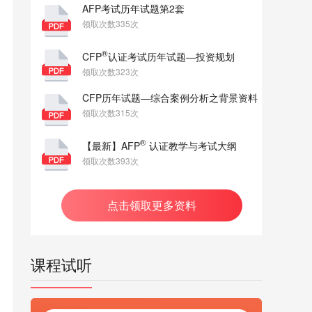
AFP考试历年试题第2套
领取次数335次
®
CFP
认证考试历年试题—投资规划
领取次数323次
CFP历年试题—综合案例分析之背景资料
领取次数315次
®
【最新】AFP
认证教学与考试大纲
领取次数393次
点击领取更多资料
课程试听