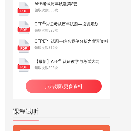
AFP考试历年试题第2套
领取次数335次
®
CFP
认证考试历年试题—投资规划
领取次数323次
CFP历年试题—综合案例分析之背景资料
领取次数315次
®
【最新】AFP
认证教学与考试大纲
领取次数393次
点击领取更多资料
课程试听