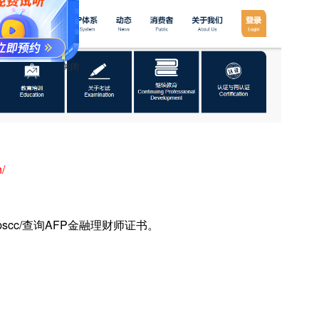
关闭
/
cn/fpscc/查询AFP金融理财师证书。
。
。