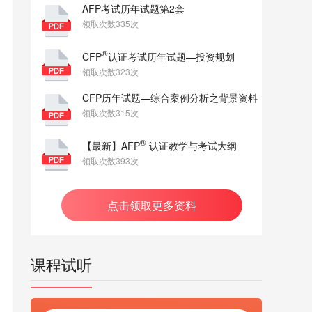
AFP考试历年试题第2套
领取次数335次
®
CFP
认证考试历年试题—投资规划
领取次数323次
CFP历年试题—综合案例分析之背景资料
领取次数315次
®
【最新】AFP
认证教学与考试大纲
领取次数393次
点击领取更多资料
课程试听