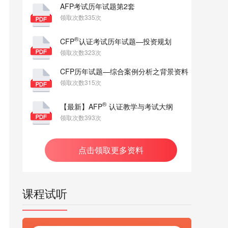
AFP考试历年试题第2套
领取次数335次
®
CFP
认证考试历年试题—投资规划
领取次数323次
CFP历年试题—综合案例分析之背景资料
领取次数315次
®
【最新】AFP
认证教学与考试大纲
领取次数393次
点击领取更多资料
课程试听