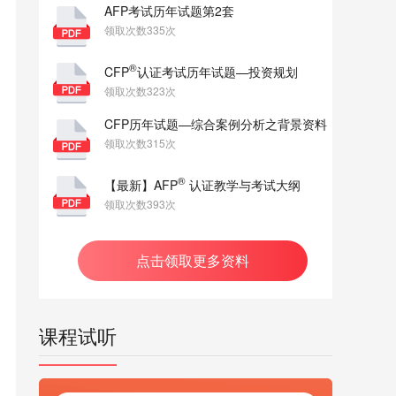
AFP考试历年试题第2套
领取次数335次
®
CFP
认证考试历年试题—投资规划
领取次数323次
CFP历年试题—综合案例分析之背景资料
领取次数315次
®
【最新】AFP
认证教学与考试大纲
领取次数393次
点击领取更多资料
课程试听