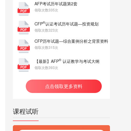
AFP考试历年试题第2套
领取次数335次
®
CFP
认证考试历年试题—投资规划
领取次数323次
CFP历年试题—综合案例分析之背景资料
领取次数315次
®
【最新】AFP
认证教学与考试大纲
领取次数393次
点击领取更多资料
课程试听