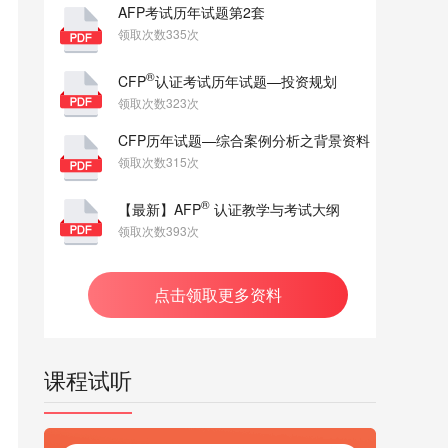
AFP考试历年试题第2套
领取次数335次
®
CFP
认证考试历年试题—投资规划
领取次数323次
CFP历年试题—综合案例分析之背景资料
领取次数315次
®
【最新】AFP
认证教学与考试大纲
领取次数393次
点击领取更多资料
课程试听