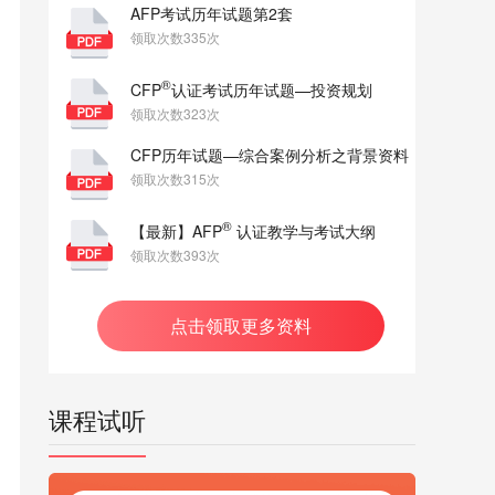
AFP考试历年试题第2套
领取次数335次
®
CFP
认证考试历年试题—投资规划
领取次数323次
CFP历年试题—综合案例分析之背景资料
领取次数315次
®
【最新】AFP
认证教学与考试大纲
领取次数393次
点击领取更多资料
课程试听