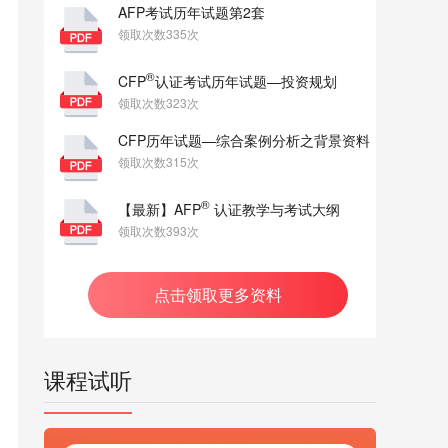
AFP考试历年试题第2套
领取次数335次
®
CFP
认证考试历年试题—投资规划
领取次数323次
CFP历年试题—综合案例分析之背景资料
领取次数315次
®
【最新】AFP
认证教学与考试大纲
领取次数393次
点击领取更多资料
课程试听