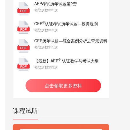
AFP考试历年试题第2套
领取次数335次
®
CFP
认证考试历年试题—投资规划
领取次数323次
CFP历年试题—综合案例分析之背景资料
领取次数315次
®
【最新】AFP
认证教学与考试大纲
领取次数393次
点击领取更多资料
课程试听