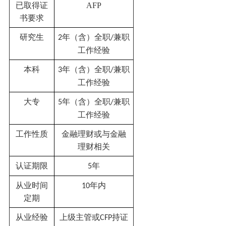
已取得证
AFP
书要求
研究生
年（含）全职
兼职
2
/
工作经验
本科
年（含）全职
兼职
3
/
工作经验
大专
年（含）全职
兼职
5
/
工作经验
工作性质
金融理财或与金融
理财相关
认证期限
年
5
从业时间
年内
10
定期
从业经验
上级主管或
持证
CFP