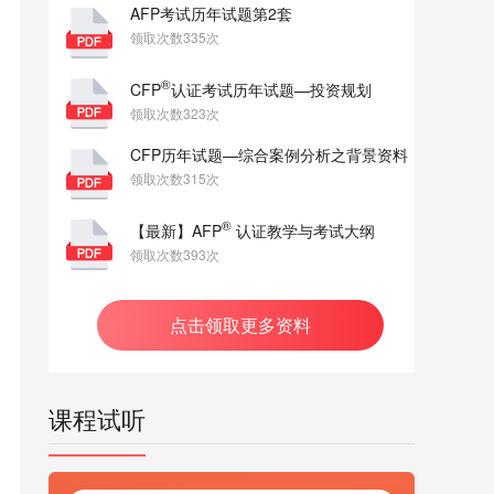
AFP考试历年试题第2套
领取次数335次
®
CFP
认证考试历年试题—投资规划
领取次数323次
CFP历年试题—综合案例分析之背景资料
领取次数315次
®
【最新】AFP
认证教学与考试大纲
领取次数393次
点击领取更多资料
课程试听