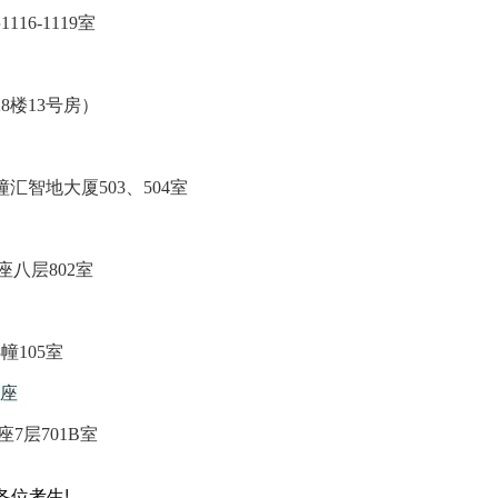
6-1119室
8楼13号房）
智地大厦503、504室
八层802室
105室
A座
层701B室
各位考生!