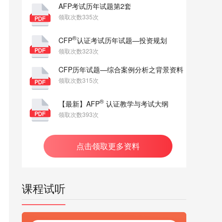
AFP考试历年试题第2套
领取次数335次
®
CFP
认证考试历年试题—投资规划
领取次数323次
CFP历年试题—综合案例分析之背景资料
领取次数315次
®
【最新】AFP
认证教学与考试大纲
领取次数393次
点击领取更多资料
课程试听