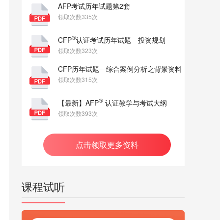
AFP考试历年试题第2套
领取次数335次
®
CFP
认证考试历年试题—投资规划
领取次数323次
CFP历年试题—综合案例分析之背景资料
领取次数315次
®
【最新】AFP
认证教学与考试大纲
领取次数393次
点击领取更多资料
课程试听