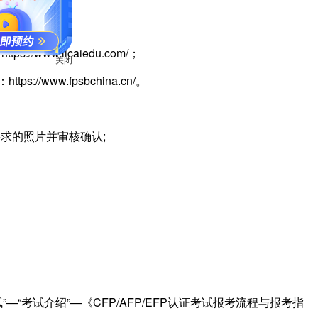
//www.licaiedu.com/；
关闭
ps://www.fpsbchina.cn/。
求的照片并审核确认;
试”—“考试介绍”—《CFP/AFP/EFP认证考试报考流程与报考指