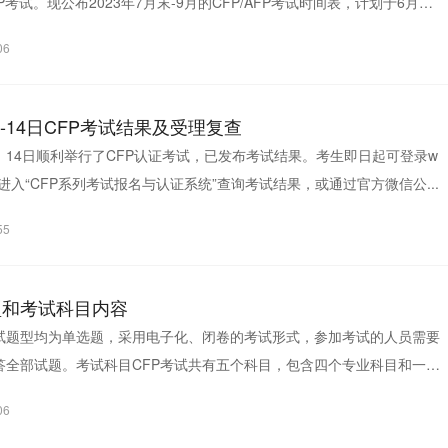
AFP考试。现公布2023年7月末-9月的CFP/AFP考试时间表，计划于6月21
06
13-14日CFP考试结果及受理复查
3日、14日顺利举行了CFP认证考试，已发布考试结果。考生即日起可登录w
ina.cn进入“CFP系列考试报名与认证系统”查询考试结果，或通过官方微信公...
55
型和考试科目内容
考试题型均为单选题，采用电子化、闭卷的考试形式，参加考试的人员需要
答全部试题。考试科目CFP考试共有五个科目，包含四个专业科目和一个
.
06