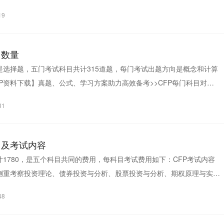
19
目数量
是选择题，五门考试科目共计315道题，每门考试出题方向是概念和计算
P资料下载】真题、公式、学习方案助力高效备考>>CFP每门科目对应
..
31
用及考试内容
计1780，是五个科目共同的费用，每科目考试费用如下：CFP考试内容
侧重考察投资理论、债券投资与分析、股票投资与分析、期权原理与实
...
48