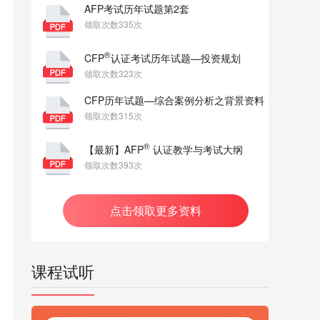
AFP考试历年试题第2套
领取次数335次
®
CFP
认证考试历年试题—投资规划
领取次数323次
CFP历年试题—综合案例分析之背景资料
领取次数315次
®
【最新】AFP
认证教学与考试大纲
领取次数393次
点击领取更多资料
课程试听