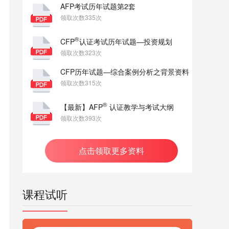
AFP考试历年试题第2套
领取次数335次
®
CFP
认证考试历年试题—投资规划
领取次数323次
CFP历年试题—综合案例分析之背景资料
领取次数315次
®
【最新】AFP
认证教学与考试大纲
领取次数393次
点击领取更多资料
课程试听