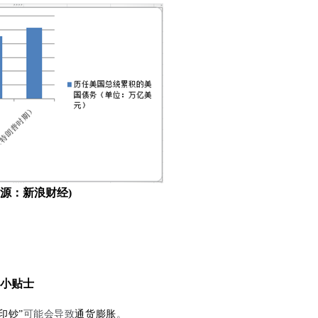
来源：新浪财经)
小贴士
印钞”
可能会导致
通货膨胀
。