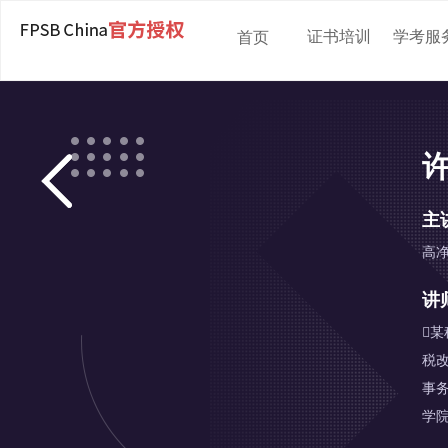
证书培训
学考服
首页
主
高
讲

税
事务
学