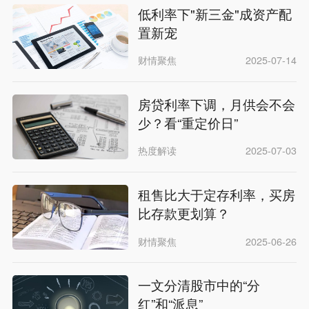
低利率下"新三金"成资产配
置新宠
财情聚焦
2025-07-14
房贷利率下调，月供会不会
少？看“重定价日”
热度解读
2025-07-03
租售比大于定存利率，买房
比存款更划算？
财情聚焦
2025-06-26
一文分清股市中的“分
红”和“派息”