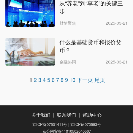
从“养老”到“享老”的关键三
步
财情聚焦
2025-03-21
什么是基础货币和报价货
币？
金融热词
2025-03-21
2
3
4
5
6
7
8
9
10
下一页
尾页
1
关于我们
|
联系我们
|
帮助中心
京ICP备07501411号 | 京ICP证070593号
京公网安备11010502040567