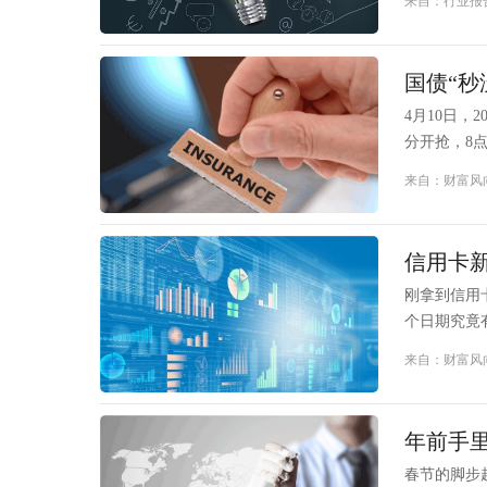
来自：行业报
国债“秒
4月10日，
分开抢，8点
来自：财富风
信用卡
刚拿到信用
个日期究竟
来自：财富风
年前手里
春节的脚步