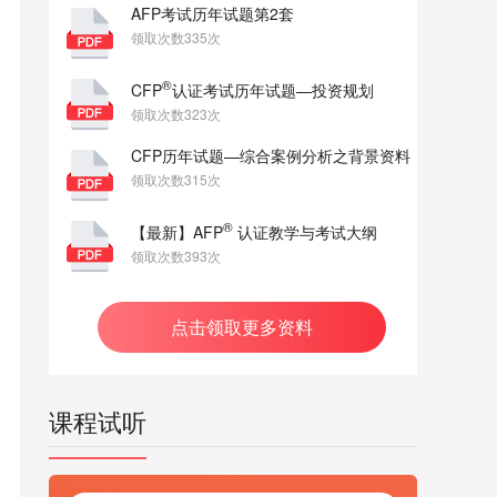
AFP考试历年试题第2套
领取次数335次
®
CFP
认证考试历年试题—投资规划
领取次数323次
CFP历年试题—综合案例分析之背景资料
领取次数315次
®
【最新】AFP
认证教学与考试大纲
领取次数393次
点击领取更多资料
课程试听