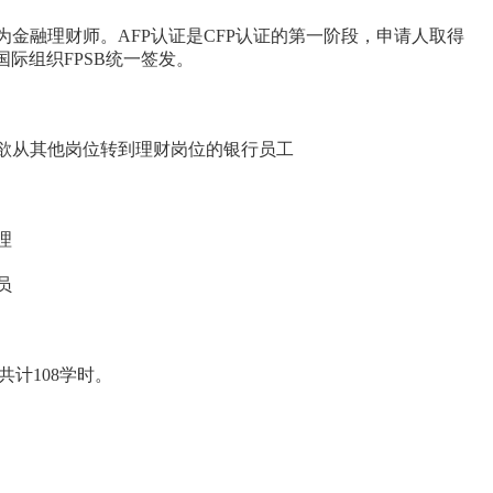
的简称,我们翻译为金融理财师。AFP认证是CFP认证的第一阶段，申请人取得
国际组织FPSB统一签发。
欲从其他岗位转到理财岗位的银行员工
理
员
计108学时。